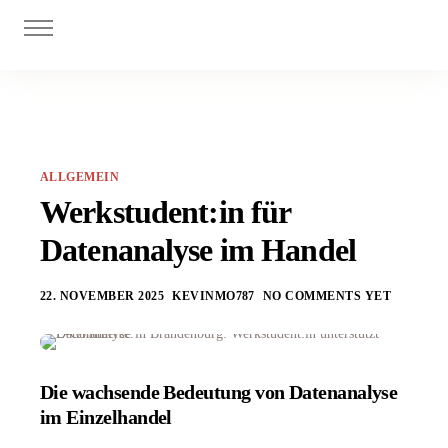
Digitalisierung
Personal
Investitionszuschüsse
Innovationszuschüsse
ALLGEMEIN
Blog
Werkstudent:in für
Datenanalyse im Handel
22. NOVEMBER 2025
KEVINMO787
NO COMMENTS YET
Die wachsende Bedeutung von Datenanalyse
im Einzelhandel