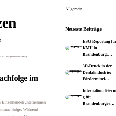
Allgemein
zen
Neueste Beiträge
T
ESG-Reporting fü
KMU in
Brandenburg:
Chancen nutzen
3D-Druck in der
Dentalindustrie:
achfolge im
Fördermittel
nutzen
Internationalisieru
g für
re Einzelhandelsunternehmen
Brandenburger
mensnachfolge. Während
Spiele-Studios