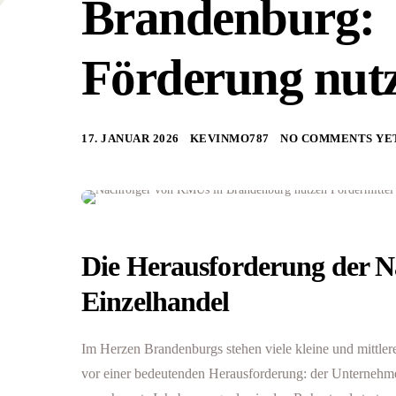
Brandenburg:
Förderung nut
17. JANUAR 2026
KEVINMO787
NO COMMENTS YE
Die Herausforderung der N
Einzelhandel
Im Herzen Brandenburgs stehen viele kleine und mittle
vor einer bedeutenden Herausforderung: der Unterneh