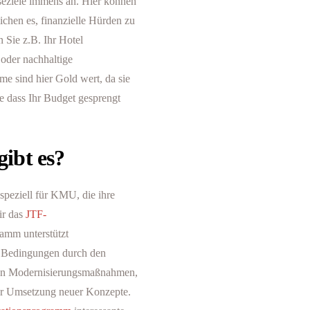
iseziele immens an. Hier können
ichen es, finanzielle Hürden zu
 Sie z.B. Ihr Hotel
 oder nachhaltige
me sind hier Gold wert, da sie
e dass Ihr Budget gesprengt
ibt es?
speziell für KMU, die ihre
ir das
JTF-
ramm unterstützt
 Bedingungen durch den
g von Modernisierungsmaßnahmen,
zur Umsetzung neuer Konzepte.