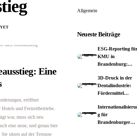
tieg
Allgemein
 YET
Neueste Beiträge
ESG-Reporting fü
KMU in
Brandenburg:
ausstieg: Eine
Chancen nutzen
3D-Druck in der
s
Dentalindustrie:
Fördermittel
orderungen, eröffnet
nutzen
Internationalisieru
Hotels und Freizeitbetriebe.
g für
ägt war, muss sich neu
Brandenburger
uch eine neue, und genau hier
Spiele-Studios
Sie sitzen auf der Terrasse