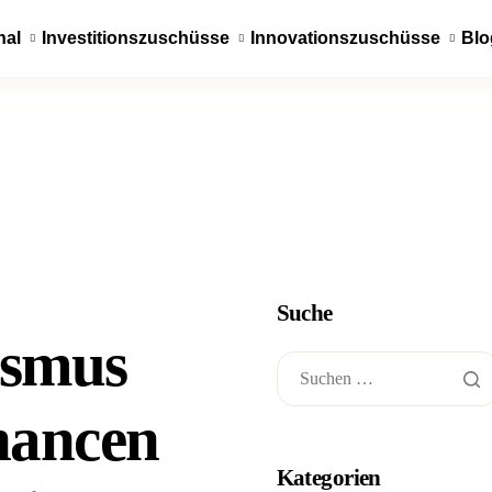
nal
Investitionszuschüsse
Innovationszuschüsse
Blo
Suche
ismus
hancen
Kategorien