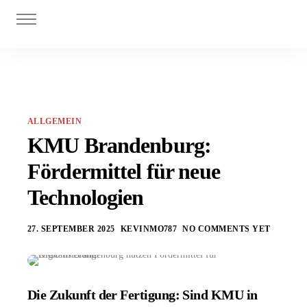
Digitalisierung
Personal
Investitionszuschüsse
Innovationszuschüsse
ALLGEMEIN
Blog
KMU Brandenburg:
Fördermittel für neue
Technologien
27. SEPTEMBER 2025
KEVINMO787
NO COMMENTS YET
Die Zukunft der Fertigung: Sind KMU in