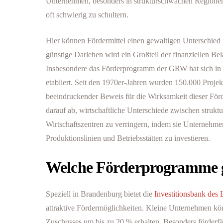
Unternehmen, besonders in strukturschwachen Regionen,
oft schwierig zu schultern.
Hier können Fördermittel einen gewaltigen Unterschie
günstige Darlehen wird ein Großteil der finanziellen Be
Insbesondere das Förderprogramm der GRW hat sich in B
etabliert. Seit den 1970er-Jahren wurden 150.000 Projekt
beeindruckender Beweis für die Wirksamkeit dieser F
darauf ab, wirtschaftliche Unterschiede zwischen stru
Wirtschaftszentren zu verringern, indem sie Unternehme
Produktionslinien und Betriebsstätten zu investieren.
Welche Förderprogramme g
Speziell in Brandenburg bietet die
Investitionsbank des
attraktive Fördermöglichkeiten. Kleine Unternehmen kö
Zuschusses um bis zu 20 % erhalten. Besonders förderfäh