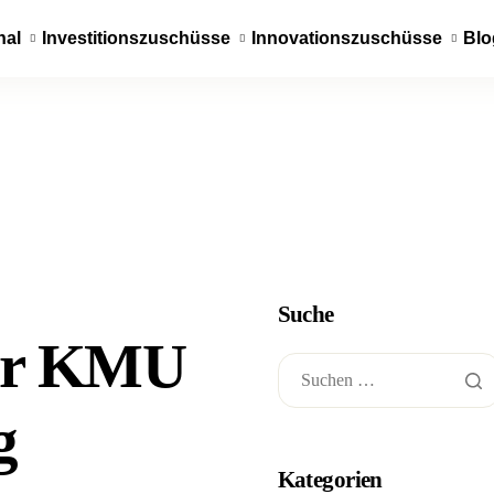
nal
Investitionszuschüsse
Innovationszuschüsse
Blo
Suche
für KMU
g
Kategorien