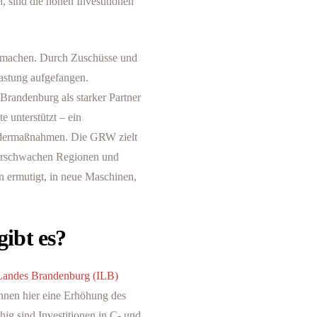
 sind die hohen Investitionen
d machen. Durch Zuschüsse und
lastung aufgefangen.
randenburg als starker Partner
e unterstützt – ein
ördermaßnahmen. Die GRW zielt
kturschwachen Regionen und
n ermutigt, in neue Maschinen,
ibt es?
 Landes Brandenburg (ILB)
nnen hier eine Erhöhung des
ig sind Investitionen in C- und