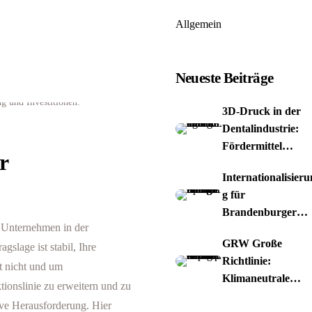
Allgemein
Neueste Beiträge
3D-Druck in der
Dentalindustrie:
Fördermittel
r
nutzen
Internationalisieru
g für
Brandenburger
es Unternehmen in der
Spiele-Studios
GRW Große
slage ist stabil, Ihre
Richtlinie:
t nicht und um
Klimaneutrale
tionslinie zu erweitern und zu
Papierproduktion
ive Herausforderung. Hier