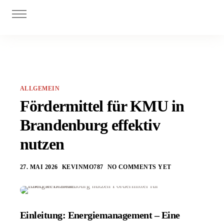
Digitalisierung
Personal
Investitionszuschüsse
Innovationszuschüsse
ALLGEMEIN
Blog
Fördermittel für KMU in
Brandenburg effektiv
nutzen
27. MAI 2026
KEVINMO787
NO COMMENTS YET
Einleitung: Energiemanagement – Eine