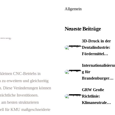
Allgemein
Neueste Beiträge
3D-Druck in der
Dentalindustrie:
Fördermittel
nutzen
Internationalisieru
g für
es kleinen CNC-Betriebs in
Brandenburger
zu erweitern und gleichzeitig
Spiele-Studios
ten. Diese Veränderungen können
GRW Große
ächtliche Investitionen.
Richtlinie:
n am besten strukturieren
Klimaneutrale
Papierproduktion
ziell für KMU maßgeschneiderte