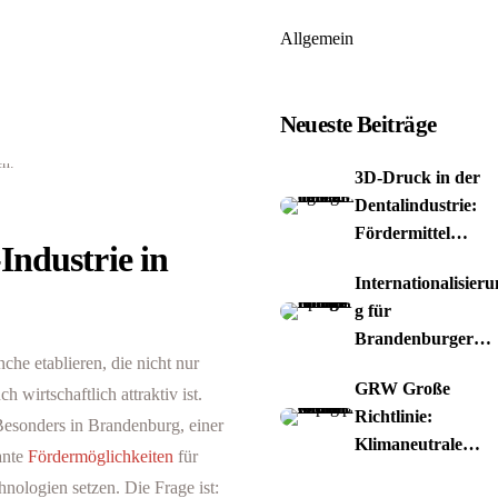
Allgemein
Neueste Beiträge
3D-Druck in der
Dentalindustrie:
Fördermittel
Industrie in
nutzen
Internationalisieru
g für
Brandenburger
che etablieren, die nicht nur
Spiele-Studios
GRW Große
 wirtschaftlich attraktiv ist.
Richtlinie:
 Besonders in Brandenburg, einer
Klimaneutrale
sante
Fördermöglichkeiten
für
Papierproduktion
nologien setzen. Die Frage ist: